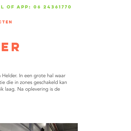
L OF APP: 06 24361770
cten
CONTACT
More...
der
 Helder. In een grote hal waar
e die in zones geschakeld kan
k laag. Na oplevering is de