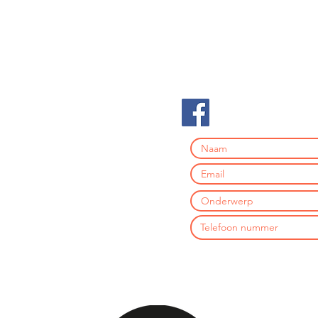
KvK: 76207374
BTW: NL860545702B01